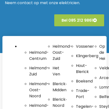
Neem contact op met onze elektricien.
Bel 085 212 9861
Helmond-
Vossener
Op
Helmond-
Oost-
de
Klingerberg
Centrum
Zuid
Hei
Hout-
Helmond-
Het
Veld
Blerick
Zuid
Ven
Arce
Boekend
Helmond-
Blerick‐
Lom
Oost-
Midden
Trade-
Noord
Port
Belfe
Blerick‐
Helmond-
Noord
Tegelen-
Steyl